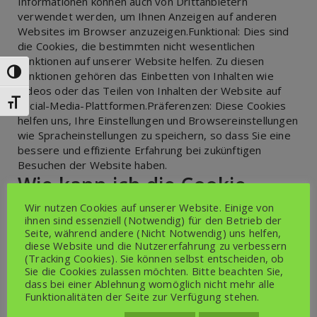
Informationen können auch von Drittanbietern
verwendet werden, um Ihnen Anzeigen auf anderen
Websites im Browser anzuzeigen.‎‎Funktional:‎‎ Dies sind
die Cookies, die bestimmten nicht wesentlichen
Funktionen auf unserer Website helfen. Zu diesen
Funktionen gehören das Einbetten von Inhalten wie
Umschalten auf hohe Kontraste
Videos oder das Teilen von Inhalten der Website auf
Social-Media-Plattformen.‎‎Präferenzen:‎‎ Diese Cookies
Schrift vergrößern
helfen uns, Ihre Einstellungen und Browsereinstellungen
wie Spracheinstellungen zu speichern, so dass Sie eine
bessere und effiziente Erfahrung bei zukünftigen
Besuchen der Website haben.‎‎‎
Wie kann ich die Cookie-
Einstellungen kontrollieren?
Wir nutzen Cookies auf unserer Website. Einige von
ihnen sind essenziell (Notwendig) für den Betrieb der
Seite, während andere (Nicht Notwendig) uns helfen,
Sollten Sie sich entscheiden, Ihre Einstellungen später
diese Website und die Nutzererfahrung zu verbessern
(Tracking Cookies). Sie können selbst entscheiden, ob
über Ihre Browser-Sitzung zu ändern, können Sie auf die
Sie die Cookies zulassen möchten. Bitte beachten Sie,
Registerkarte „Datenschutz & Cookie-Richtlinie“ auf
dass bei einer Ablehnung womöglich nicht mehr alle
Ihrem Bildschirm klicken. Dadurch wird der
Funktionalitäten der Seite zur Verfügung stehen.
Einwilligungsbescheid erneut angezeigt, der es Ihnen