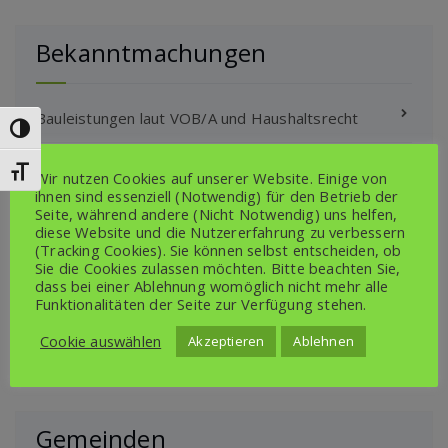
Bekanntmachungen
Bauleistungen laut VOB/A und Haushaltsrecht
Umschalten auf hohe Kontraste
Bauleitplanung
Schrift vergrößern
Wir nutzen Cookies auf unserer Website. Einige von
ihnen sind essenziell (Notwendig) für den Betrieb der
Seite, während andere (Nicht Notwendig) uns helfen,
Klimaschutz- und ÖPNV Projekte
diese Website und die Nutzererfahrung zu verbessern
(Tracking Cookies). Sie können selbst entscheiden, ob
Satzungen Amt/Gemeinden/Schulverband
Sie die Cookies zulassen möchten. Bitte beachten Sie,
dass bei einer Ablehnung womöglich nicht mehr alle
Funktionalitäten der Seite zur Verfügung stehen.
Sonstige Bekanntmachungen
Amt/Gemeinden/Schulverband
Cookie auswählen
Akzeptieren
Ablehnen
Gemeinden