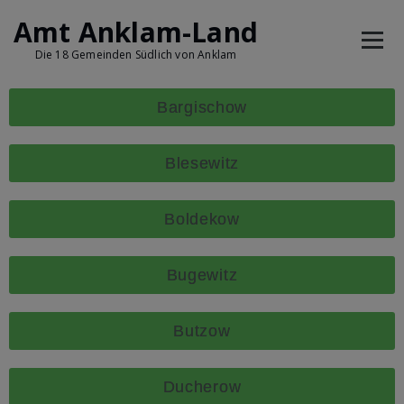
Amt Anklam-Land
Die 18 Gemeinden Südlich von Anklam
Bargischow
Blesewitz
Boldekow
Bugewitz
Butzow
Ducherow