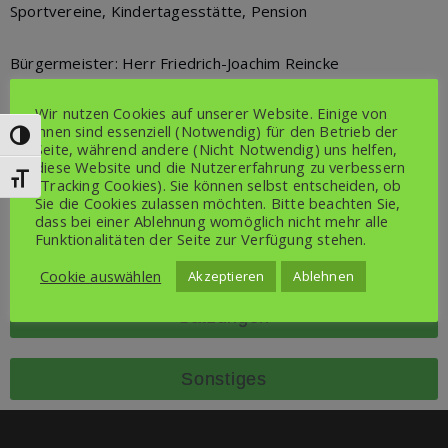
Sportvereine, Kindertagesstätte, Pension
Bürgermeister: Herr Friedrich-Joachim Reincke
Erreichbar über E-Mail:
fj.reincke@amt-anklam-land.de
Wir nutzen Cookies auf unserer Website. Einige von
Informationen über:
ihnen sind essenziell (Notwendig) für den Betrieb der
Umschalten auf hohe Kontraste
Seite, während andere (Nicht Notwendig) uns helfen,
Amt Anklam-Land
diese Website und die Nutzererfahrung zu verbessern
Rebelower Damm 2
Schrift vergrößern
(Tracking Cookies). Sie können selbst entscheiden, ob
17392 Spantekow
Sie die Cookies zulassen möchten. Bitte beachten Sie,
dass bei einer Ablehnung womöglich nicht mehr alle
Funktionalitäten der Seite zur Verfügung stehen.
Gemeindevertretung
Cookie auswählen
Akzeptieren
Ablehnen
Satzungen
Sonstiges