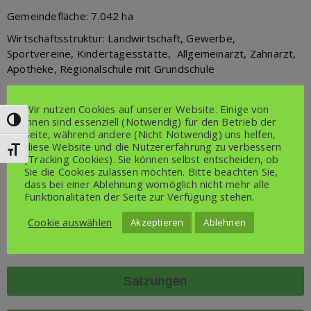
Gemeindefläche: 7.042 ha
Wirtschaftsstruktur: Landwirtschaft, Gewerbe,
Sportvereine, Kindertagesstätte, Allgemeinarzt, Zahnarzt,
Apotheke, Regionalschule mit Grundschule
Bürgermeisterin: Frau Dörte Müller
Wir nutzen Cookies auf unserer Website. Einige von
ihnen sind essenziell (Notwendig) für den Betrieb der
Umschalten auf hohe Kontraste
Erreichbar über E-Mail:
bm-spantekow@amt-anklam-land.de
Seite, während andere (Nicht Notwendig) uns helfen,
diese Website und die Nutzererfahrung zu verbessern
Informationen über:
Schrift vergrößern
(Tracking Cookies). Sie können selbst entscheiden, ob
Amt Anklam-Land
Sie die Cookies zulassen möchten. Bitte beachten Sie,
Rebelower Damm 2
dass bei einer Ablehnung womöglich nicht mehr alle
17392 Spantekow
Funktionalitäten der Seite zur Verfügung stehen.
Cookie auswählen
Akzeptieren
Ablehnen
Gemeindevertretung
Satzungen