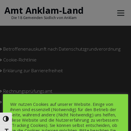
Amt Anklam-Land
Die 18 Gemeinden Südlich von Anklam
Betroffenenauskunft nach Datenschutzgrundverordnung
Cookie-Richtlinie
Erklärung zur Barrierefreiheit
Rechnungsprüfungsamt
Spendenberichte
Wir nutzen Cookies auf unserer Website. Einige von
ihnen sind essenziell (Notwendig) für den Betrieb der
Seite, während andere (Nicht Notwendig) uns helfen,
diese Website und die Nutzererfahrung zu verbessern
Umschalten auf hohe Kontraste
Datenschutz
(Tracking Cookies). Sie können selbst entscheiden, ob
Sie die Cookies zulassen möchten. Bitte beachten Sie,