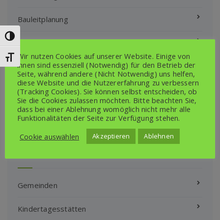
Bauleitplanung
Umschalten auf hohe Kontraste
Klimaschutz- und ÖPNV Projekte
Wir nutzen Cookies auf unserer Website. Einige von
Schrift vergrößern
ihnen sind essenziell (Notwendig) für den Betrieb der
Satzungen Amt/Gemeinden/Schulverband
Seite, während andere (Nicht Notwendig) uns helfen,
diese Website und die Nutzererfahrung zu verbessern
Sonstige Bekanntmachungen
(Tracking Cookies). Sie können selbst entscheiden, ob
Sie die Cookies zulassen möchten. Bitte beachten Sie,
Amt/Gemeinden/Schulverband
dass bei einer Ablehnung womöglich nicht mehr alle
Funktionalitäten der Seite zur Verfügung stehen.
Cookie auswählen
Akzeptieren
Ablehnen
Gemeinden
Gemeinden
Kindertagesstätten