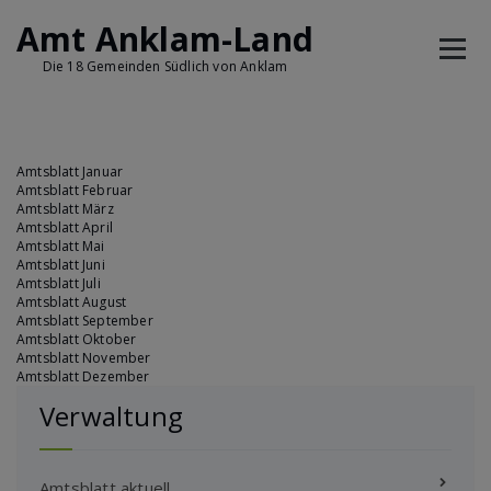
Skip
Amt Anklam-Land
to
content
Die 18 Gemeinden Südlich von Anklam
Amtsblatt Januar
Amtsblatt Februar
Amtsblatt März
Amtsblatt April
Amtsblatt Mai
Amtsblatt Juni
Amtsblatt Juli
Amtsblatt August
Amtsblatt September
Amtsblatt Oktober
Amtsblatt November
Amtsblatt Dezember
Verwaltung
Amtsblatt aktuell