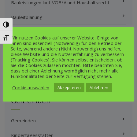
Bauleistungen laut VOB/A und Haushaltsrecht
Bauleitplanung
Umschalten auf hohe Kontraste
Klimaschutz- und ÖPNV Projekte
Wir nutzen Cookies auf unserer Website. Einige von
Schrift vergrößern
ihnen sind essenziell (Notwendig) für den Betrieb der
Satzungen Amt/Gemeinden/Schulverband
Seite, während andere (Nicht Notwendig) uns helfen,
diese Website und die Nutzererfahrung zu verbessern
(Tracking Cookies). Sie können selbst entscheiden, ob
Sonstige Bekanntmachungen
Sie die Cookies zulassen möchten. Bitte beachten Sie,
Amt/Gemeinden/Schulverband
dass bei einer Ablehnung womöglich nicht mehr alle
Funktionalitäten der Seite zur Verfügung stehen.
Cookie auswählen
Akzeptieren
Ablehnen
Gemeinden
Gemeinden
Kindertagesstätten