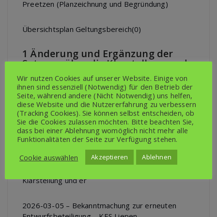
Preetzen (Planzeichnung und Begründung)
Übersichtsplan Geltungsbereich(0)
1 Änderung und Ergänzung der
Satzung über die Klarstellung und
erweiterte Abrundung für den im
Wir nutzen Cookies auf unserer Website. Einige von
Zusammenhang bebauten Ortsteil
ihnen sind essenziell (Notwendig) für den Betrieb der
Liepen
Seite, während andere (Nicht Notwendig) uns helfen,
diese Website und die Nutzererfahrung zu verbessern
2025-11-15 – Begründung – erneuter Entwurf –
(Tracking Cookies). Sie können selbst entscheiden, ob
Sie die Cookies zulassen möchten. Bitte beachten Sie,
1. Änderung und Ergänzung der Satzung über die
dass bei einer Ablehnung womöglich nicht mehr alle
Klarstellung und erwei
Funktionalitäten der Seite zur Verfügung stehen.
Cookie auswählen
Akzeptieren
Ablehnen
2025-11-15 – Planzeichnung – erneuter Entwurf –
1. Änderung und Ergänzung der Satzung über die
Klarstellung und er
2026-03-05 – Bekanntmachung zur erneuten
Entwurfsbeteiligung – KES Liepen