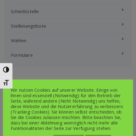
Schiedsstelle
Stellenangebote
Wahlen
Formulare
Umschalten auf hohe Kontraste
Schrift vergrößern
Bekanntmachungen
Wir nutzen Cookies auf unserer Website. Einige von
ihnen sind essenziell (Notwendig) für den Betrieb der
Seite, während andere (Nicht Notwendig) uns helfen,
diese Website und die Nutzererfahrung zu verbessern
Bauleistungen laut VOB/A und Haushaltsrecht
(Tracking Cookies). Sie können selbst entscheiden, ob
Sie die Cookies zulassen möchten. Bitte beachten Sie,
Bauleitplanung
dass bei einer Ablehnung womöglich nicht mehr alle
Funktionalitäten der Seite zur Verfügung stehen.